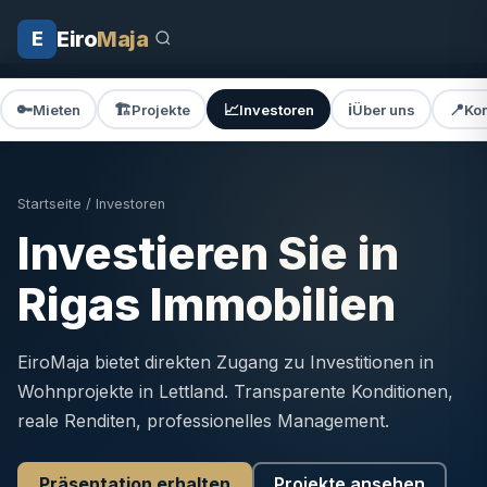
Eiro
Maja
E
🔑
🏗️
📈
ℹ️
📍
Mieten
Projekte
Investoren
Über uns
Kon
Startseite
/ Investoren
Investieren Sie in
Rigas Immobilien
EiroMaja bietet direkten Zugang zu Investitionen in
Wohnprojekte in Lettland. Transparente Konditionen,
reale Renditen, professionelles Management.
Präsentation erhalten
Projekte ansehen