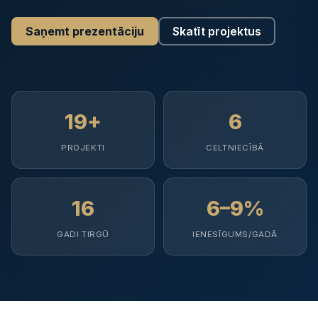
Saņemt prezentāciju
Skatīt projektus
19+
6
PROJEKTI
CELTNIECĪBĀ
16
6–9%
GADI TIRGŪ
IENESĪGUMS/GADĀ