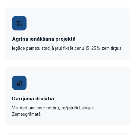
🏗
Agrīna ienākšana projektā
Iegāde pamatu stadijā ļauj fiksēt cenu 15–25% zem tirgus.
🔐
Darījuma drošība
Visi darījumi caur notāru, reģistrēti Latvijas
Zemesgrāmatā.