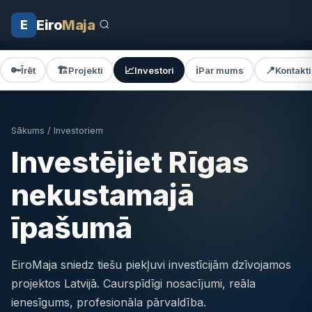
Eiro
Maja
E
🔑
🏗️
📈
ℹ️
📍
Īrēt
Projekti
Investori
Par mums
Kontakti
Sākums
/ Investoriem
Investējiet Rīgas
nekustamajā
īpašumā
EiroMaja sniedz tiešu piekļuvi investīcijām dzīvojamos
projektos Latvijā. Caurspīdīgi nosacījumi, reāla
ienesīgums, profesionāla pārvaldība.