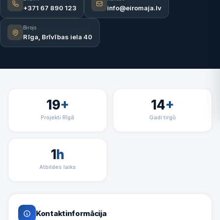
+371 67 890 123
info@eiromaja.lv
Birojs
Rīga, Brīvības iela 40
19
+
14
+
Projekti Rīgā
Gadi tirgū
1
h
Atbildes laiks
Kontaktinformācija