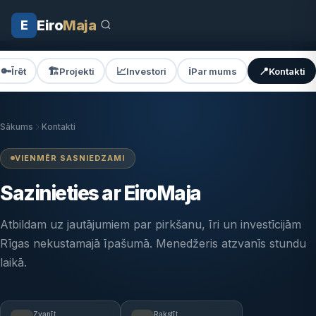
Eiro
Maja
E
🔑
🏗️
📈
ℹ️
📍
Īrēt
Projekti
Investori
Par mums
Kontakti
Sākums
Kontakti
VIENMĒR SASNIEDZAMI
Sazinieties ar EiroMaja
Atbildam uz jautājumiem par pirkšanu, īri un investīcijām
Rīgas nekustamajā īpašumā. Menedžeris atzvanīs stundu
laikā.
Zvanīt
Rakstīt