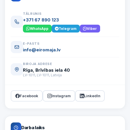
TĀLRUNIS
+371 67 890 123
WhatsApp
Telegram
Viber
E-PASTS
info@eiromaja.lv
BIROJA ADRESE
Rīga, Brīvības iela 40
LV-1011, LV-1011, Latvija
Facebook
Instagram
LinkedIn
Darba laiks