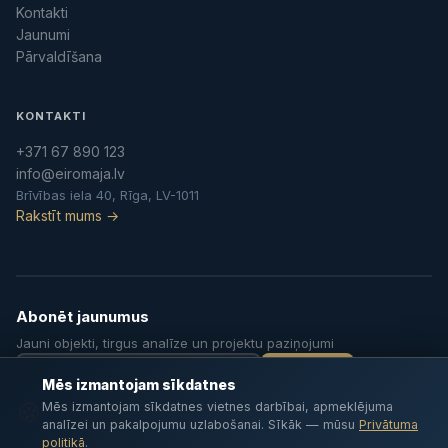
Kontakti
Jaunumi
Pārvaldīšana
KONTAKTI
+371 67 890 123
info@eiromaja.lv
Brīvības iela 40, Rīga, LV-1011
Rakstīt mums →
Abonēt jaunumus
Jauni objekti, tirgus analīze un projektu paziņojumi
Abonēt
Mēs izmantojam sīkdatnes
🍪
Mēs izmantojam sīkdatnes vietnes darbībai, apmeklējuma
analīzei un pakalpojumu uzlabošanai. Sīkāk — mūsu
Privātuma
🏠
politikā
.