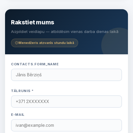
Rakstiet mums
Aizpildiet veidlapu — atbildēsim vienas darba dienas laikā
Menedžeris atzvanīs stundu laikā
CONTACTS.FORM_NAME
TĀLRUNIS *
E-MAIL