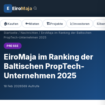
Eiro
Maja
E
🏠
🔑
🏗️
📈
ℹ️
Kaufen
Mieten
Projekte
Investoren
Über
Startseite
/
Nachrichten
/ EiroMaja im Ranking der Baltischen
PropTech-Unternehmen 2025
PRESSE
EiroMaja im Ranking der
Baltischen PropTech-
Unternehmen 2025
18 Feb 2026
569 Aufrufe