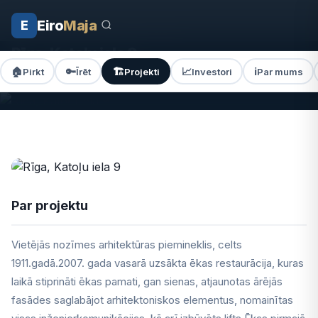
Eiro
Maja
E
Sākums
Projekti
Rīga, Katoļu iela 9
Rīga, Katoļu iela 9
🏠
🔑
🏗️
📈
ℹ️
Pirkt
Īrēt
Projekti
Investori
Par mums
Katoļu iela 9, Rīga ·
PABEIGTS
Par projektu
Vietējās nozīmes arhitektūras piemineklis, celts
1911.gadā.2007. gada vasarā uzsākta ēkas restaurācija, kuras
laikā stiprināti ēkas pamati, gan sienas, atjaunotas ārējās
fasādes saglabājot arhitektoniskos elementus, nomainītas