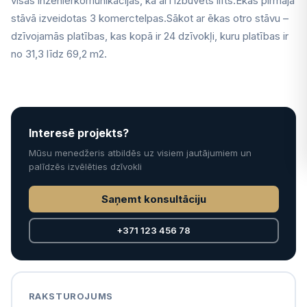
visas inženierkomunikācijas, kā arī izbūvēts lifts.Ēkas pirmajā
stāvā izveidotas 3 komerctelpas.Sākot ar ēkas otro stāvu –
dzīvojamās platības, kas kopā ir 24 dzīvokļi, kuru platības ir
no 31,3 līdz 69,2 m2.
Interesē projekts?
Mūsu menedžeris atbildēs uz visiem jautājumiem un
palīdzēs izvēlēties dzīvokli
Saņemt konsultāciju
+371 123 456 78
RAKSTUROJUMS