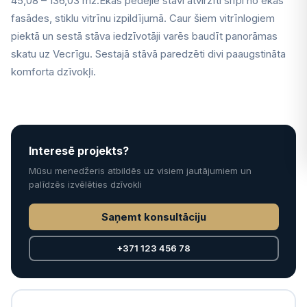
45,08 – 136,03 m2.Ēkas pēdējie stāvi atvirzīti slīpi no ēkas
fasādes, stiklu vitrīnu izpildījumā. Caur šiem vitrīnlogiem
piektā un sestā stāva iedzīvotāji varēs baudīt panorāmas
skatu uz Vecrīgu. Sestajā stāvā paredzēti divi paaugstināta
komforta dzīvokļi.
Interesē projekts?
Mūsu menedžeris atbildēs uz visiem jautājumiem un
palīdzēs izvēlēties dzīvokli
Saņemt konsultāciju
+371 123 456 78