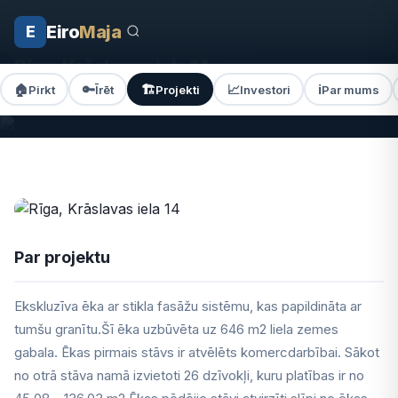
Eiro
Maja
E
Sākums
Projekti
Rīga, Krāslavas iela 14
Rīga, Krāslavas iela 14
🏠
🔑
🏗️
📈
ℹ️
Pirkt
Īrēt
Projekti
Investori
Par mums
Krāslavas iela 14, Rīga ·
PABEIGTS
Par projektu
Ekskluzīva ēka ar stikla fasāžu sistēmu, kas papildināta ar
tumšu granītu.Šī ēka uzbūvēta uz 646 m2 liela zemes
gabala. Ēkas pirmais stāvs ir atvēlēts komercdarbībai. Sākot
no otrā stāva namā izvietoti 26 dzīvokļi, kuru platības ir no