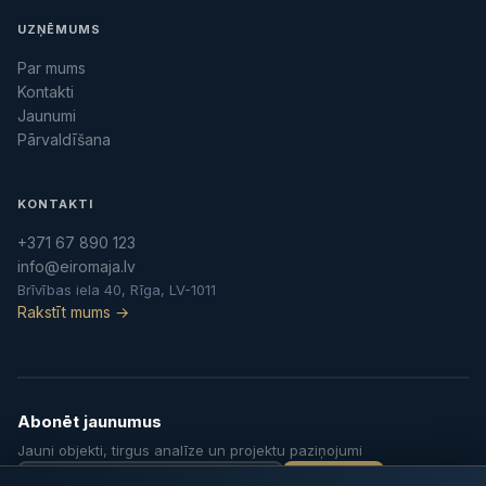
UZŅĒMUMS
Par mums
Kontakti
Jaunumi
Pārvaldīšana
KONTAKTI
+371 67 890 123
info@eiromaja.lv
Brīvības iela 40, Rīga, LV-1011
Rakstīt mums →
Abonēt jaunumus
Jauni objekti, tirgus analīze un projektu paziņojumi
Abonēt