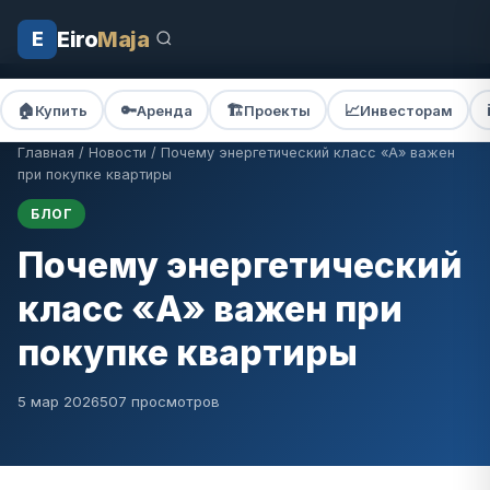
Eiro
Maja
E
🏠
🔑
🏗️
📈
ℹ
Купить
Аренда
Проекты
Инвесторам
Главная
/
Новости
/ Почему энергетический класс «A» важен
при покупке квартиры
БЛОГ
Почему энергетический
класс «A» важен при
покупке квартиры
5 мар 2026
507 просмотров